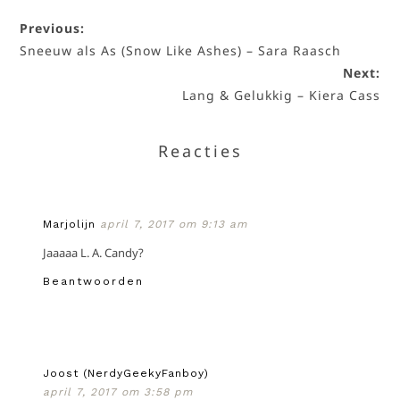
Previous:
Sneeuw als As (Snow Like Ashes) – Sara Raasch
Next:
Lang & Gelukkig – Kiera Cass
Reacties
Marjolijn
april 7, 2017 om 9:13 am
Jaaaaa L. A. Candy?
Beantwoorden
Joost (NerdyGeekyFanboy)
april 7, 2017 om 3:58 pm