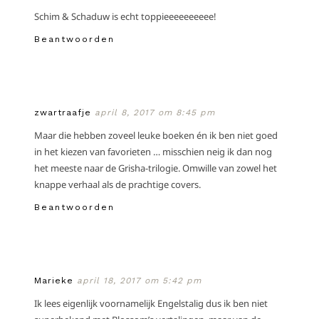
Schim & Schaduw is echt toppieeeeeeeeee!
Beantwoorden
zwartraafje
april 8, 2017 om 8:45 pm
Maar die hebben zoveel leuke boeken én ik ben niet goed
in het kiezen van favorieten … misschien neig ik dan nog
het meeste naar de Grisha-trilogie. Omwille van zowel het
knappe verhaal als de prachtige covers.
Beantwoorden
Marieke
april 18, 2017 om 5:42 pm
Ik lees eigenlijk voornamelijk Engelstalig dus ik ben niet