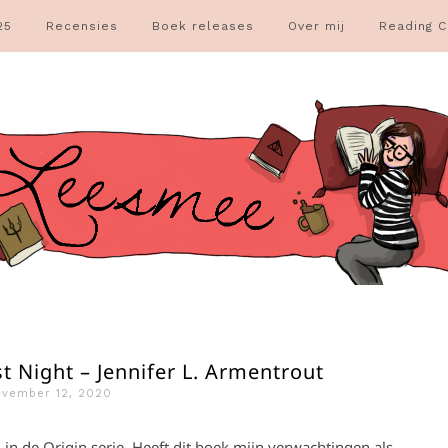
25
Recensies
Boek releases
Over mij
Reading C
t Night – Jennifer L. Armentrout
ovember 12, 2020
 in de Origin serie. Heeft dit boek mijn verwachtingen als