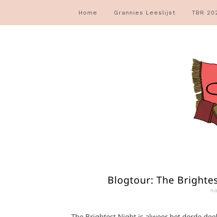
Home
Grannies Leeslijst
TBR 20
Blogtour: The Brightes
n
The Brightest Night is alweer het derde deel