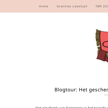
Home
Grannies Leeslijst
TBR 20
Blogtour: Het gesche
no
Het geschenk van Happiness is het tweede d