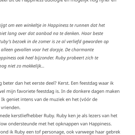
ijgt om een winkeltje in Happiness te runnen dat het
e niet lang over dat aanbod na te denken. Haar beste
Ruby’s bezoek in de zomer is ze al verliefd geworden op
t alleen gevallen voor het dorpje. De charmante
ppiness ook heel bijzonder. Ruby probeert zich te
nog niet zo makkelijk…
eter dan het eerste deel? Kerst. Een feestdag waar ik
wel mijn favoriete feestdag is. In de donkere dagen maken
er. Ik geniet intens van de muziek en het (vóór de
n vrienden.
ede kerstliefhebber Ruby. Ruby ken je als lezers van het
Willow ondersteunde met het opknappen van Happiness.
 vond ik Ruby een tof personage, ook vanwege haar gebrek