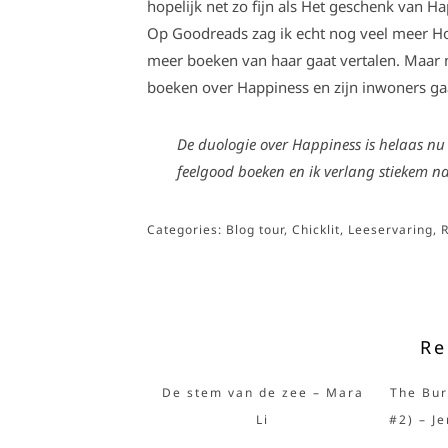
hopelijk net zo fijn als Het geschenk van H
Op Goodreads zag ik echt nog veel meer Ho
meer boeken van haar gaat vertalen. Maar 
boeken over Happiness en zijn inwoners gaat 
De duologie over Happiness is helaas nu vo
feelgood boeken en ik verlang stieke
Categories:
Blog tour
,
Chicklit
,
Leeservaring
,
Re
De stem van de zee – Mara
The Bur
Li
#2) – J