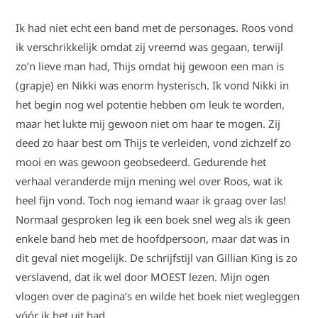
Ik had niet echt een band met de personages. Roos vond
ik verschrikkelijk omdat zij vreemd was gegaan, terwijl
zo’n lieve man had, Thijs omdat hij gewoon een man is
(grapje) en Nikki was enorm hysterisch. Ik vond Nikki in
het begin nog wel potentie hebben om leuk te worden,
maar het lukte mij gewoon niet om haar te mogen. Zij
deed zo haar best om Thijs te verleiden, vond zichzelf zo
mooi en was gewoon geobsedeerd. Gedurende het
verhaal veranderde mijn mening wel over Roos, wat ik
heel fijn vond. Toch nog iemand waar ik graag over las!
Normaal gesproken leg ik een boek snel weg als ik geen
enkele band heb met de hoofdpersoon, maar dat was in
dit geval niet mogelijk. De schrijfstijl van Gillian King is zo
verslavend, dat ik wel door MOEST lezen. Mijn ogen
vlogen over de pagina’s en wilde het boek niet wegleggen
vóór ik het uit had.