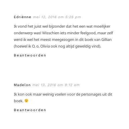
Edriënne
mei 12, 2016 om 5:25 pm
Ik vond het juist wel bijzonder dat het een wat moeilijker
onderwerp was! Misschien iets minder feelgood, maar zelf
werd ik wel het meest meegezogen in dit boek van Gillian
(hoewel ik O, o, Olivia ook nog altijd geweldig vind).
Beantwoorden
Madelon
mei 13, 2016 om 9:12 am
Ik kon ook maar weinig voelen voor de personages uit dit
boek.
Beantwoorden