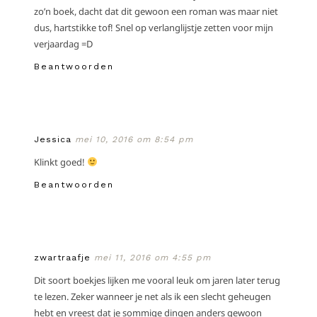
zo’n boek, dacht dat dit gewoon een roman was maar niet
dus, hartstikke tof! Snel op verlanglijstje zetten voor mijn
verjaardag =D
Beantwoorden
Jessica
mei 10, 2016 om 8:54 pm
Klinkt goed!
Beantwoorden
zwartraafje
mei 11, 2016 om 4:55 pm
Dit soort boekjes lijken me vooral leuk om jaren later terug
te lezen. Zeker wanneer je net als ik een slecht geheugen
hebt en vreest dat je sommige dingen anders gewoon