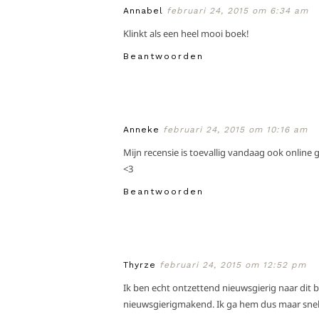
Annabel
februari 24, 2015 om 6:34 am
Klinkt als een heel mooi boek!
Beantwoorden
Anneke
februari 24, 2015 om 10:16 am
Mijn recensie is toevallig vandaag ook online 
<3
Beantwoorden
Thyrze
februari 24, 2015 om 12:52 pm
Ik ben echt ontzettend nieuwsgierig naar dit b
nieuwsgierigmakend. Ik ga hem dus maar snel 