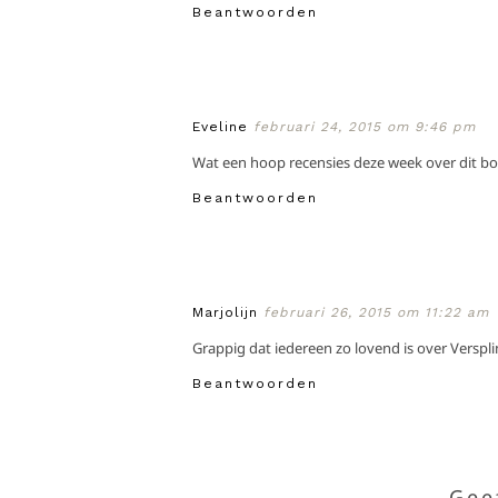
Beantwoorden
Eveline
februari 24, 2015 om 9:46 pm
Wat een hoop recensies deze week over dit boek
Beantwoorden
Marjolijn
februari 26, 2015 om 11:22 am
Grappig dat iedereen zo lovend is over Verspli
Beantwoorden
Gee