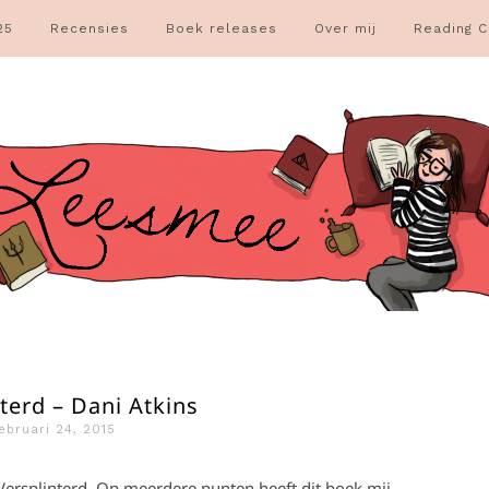
25
Recensies
Boek releases
Over mij
Reading C
terd – Dani Atkins
ebruari 24, 2015
 Versplinterd. Op meerdere punten heeft dit boek mij