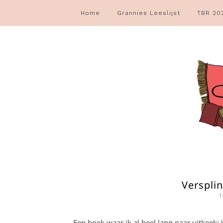
Home
Grannies Leeslijst
TBR 20
Versplin
f
Een boek waar ik al heel lang naar uitkeek: