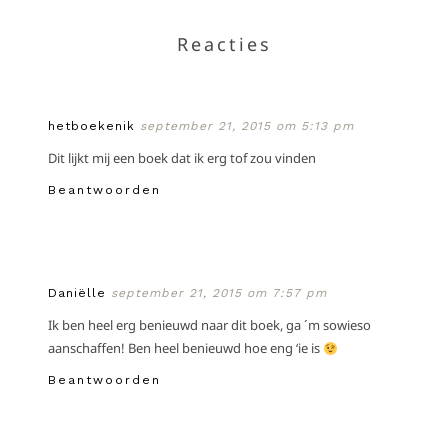
Reacties
hetboekenik
september 21, 2015 om 5:13 pm
Dit lijkt mij een boek dat ik erg tof zou vinden
Beantwoorden
Daniëlle
september 21, 2015 om 7:57 pm
Ik ben heel erg benieuwd naar dit boek, ga ´m sowieso
aanschaffen! Ben heel benieuwd hoe eng ‘ie is
Beantwoorden