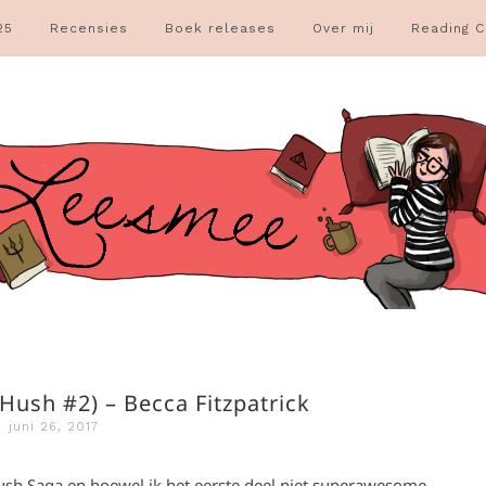
25
Recensies
Boek releases
Over mij
Reading C
Hush #2) – Becca Fitzpatrick
juni 26, 2017
ush Saga en hoewel ik het eerste deel niet superawesome