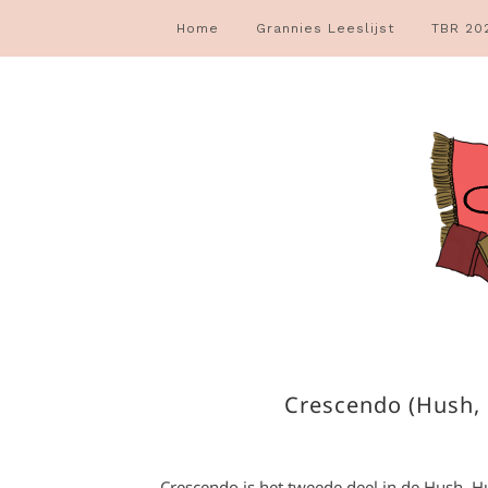
Home
Grannies Leeslijst
TBR 20
Crescendo (Hush, 
Crescendo is het tweede deel in de Hush, H