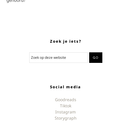
gehoord?
Zoek je iets?
Social media
Goodreads
Tiktok
Instagram
Storygraph