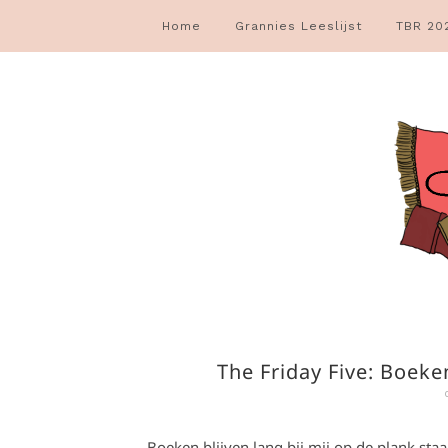
Home
Grannies Leeslijst
TBR 20
The Friday Five: Boeke
Boeken blijven lang bij mij op de plank staa