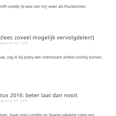
reft voelde ‘Je was van mij’ weer als thuiskomen.
lees zoveel mogelijk vervolgdelen!)
ugustus 30, 2016
was, zag ik bij Joany een interessant artikel voorbij komen,
tus 2016: beter laat dan nooit
ugustus 24, 2016
tsen, maar mijn Londen en Spanje vakantie zaten erg