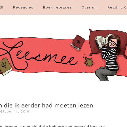
25
Recensies
Boek releases
Over mij
Reading C
n die ik eerder had moeten lezen
oktober 14, 2016
n, omdat ik niet altijd zin heb om een bepaald boek te