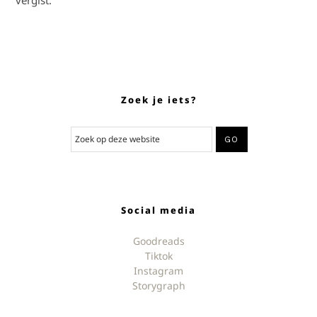
vergist.
Zoek je iets?
Social media
Goodreads
Tiktok
Instagram
Storygraph