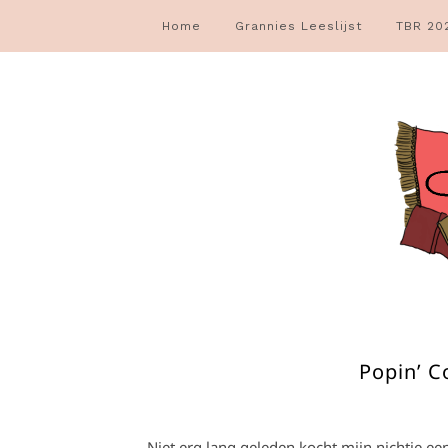
Home
Grannies Leeslijst
TBR 20
Popin’ C
Niet erg lang geleden kocht mijn nichtje ee