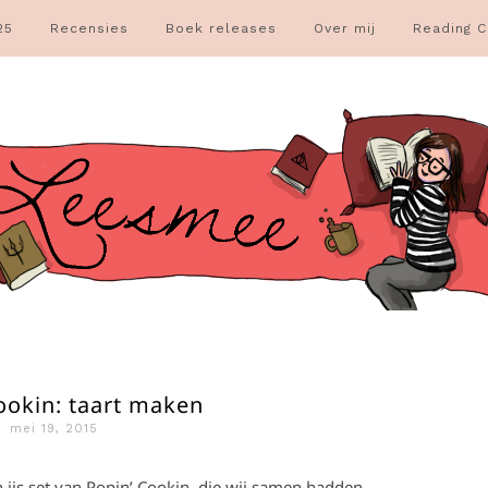
25
Recensies
Boek releases
Over mij
Reading C
ookin: taart maken
mei 19, 2015
n ijs set van Popin’ Cookin, die wij samen hadden