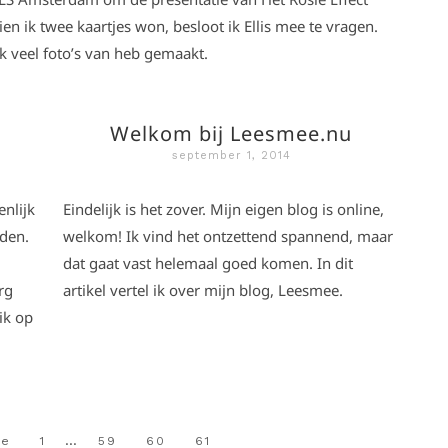
ien ik twee kaartjes won, besloot ik Ellis mee te vragen.
k veel foto’s van heb gemaakt.
Welkom bij Leesmee.nu
september 1, 2014
enlijk
Eindelijk is het zover. Mijn eigen blog is online,
rden.
welkom! Ik vind het ontzettend spannend, maar
dat gaat vast helemaal goed komen. In dit
rg
artikel vertel ik over mijn blog, Leesmee.
ik op
…
ge
1
59
60
61