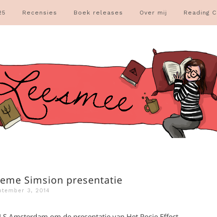
25
Recensies
Boek releases
Over mij
Reading C
aeme Simsion presentatie
ptember 3, 2014
 LS Amsterdam om de presentatie van Het Rosie Effect