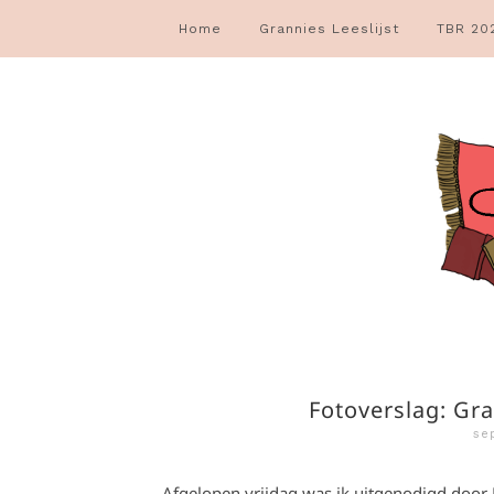
Home
Grannies Leeslijst
TBR 20
Fotoverslag: Gr
se
Afgelopen vrijdag was ik uitgenodigd door