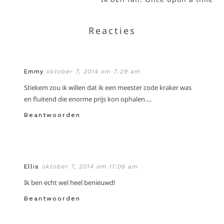
Reacties
Emmy
oktober 7, 2014 om 7:29 am
Stiekem zou ik willen dat ik een meester code kraker was
en fluitend die enorme prijs kon ophalen….
Beantwoorden
Ellis
oktober 7, 2014 om 11:06 am
Ik ben echt wel heel benieuwd!
Beantwoorden