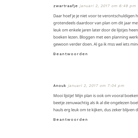
zwartraafje
januari 2, 2017 om 6:49 pm
Daar hoef je je niet voor te verontschuldigen 
grotendeels daardoor van plan om dit jaar met
leuk om enkele jaren later door de lijstjes heen 
boeken lezen. Bloggen met een planning werkt v
gewoon verder doen. Al ga ik mss wel iets mind
Beantwoorden
Anouk
januari 2, 2017 om 7:04 pm
Mooi lijstje! Mijn plan is ook om vooral boeke
beetje zenuwachtig als ik al die ongelezen boek
hauls erg leuk om te kijken, dus zeker blijven 
Beantwoorden