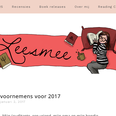
25
Recensies
Boek releases
Over mij
Reading C
 voornemens voor 2017
januari 2, 2017
k. Mijn (oud)tante, een vriend, mijn oma en mijn hondje