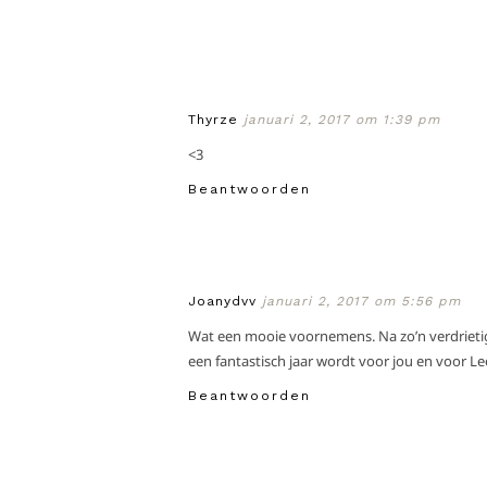
Thyrze
januari 2, 2017 om 1:39 pm
<3
Beantwoorden
Joanydvv
januari 2, 2017 om 5:56 pm
Wat een mooie voornemens. Na zo’n verdrietig e
een fantastisch jaar wordt voor jou en voor L
Beantwoorden