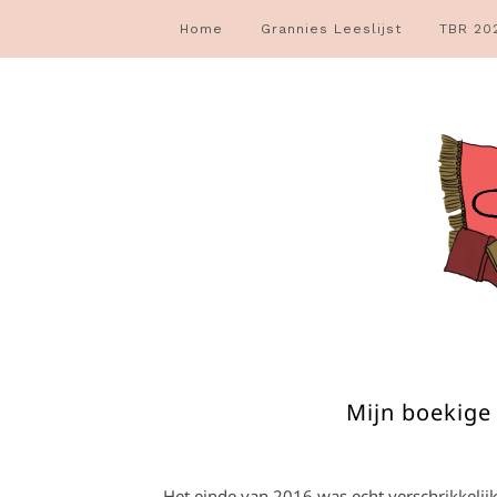
Home
Grannies Leeslijst
TBR 20
Mijn boekige
Het einde van 2016 was echt verschrikkelij