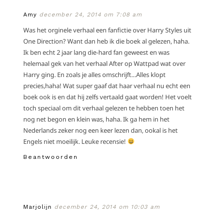
Amy
december 24, 2014 om 7:08 am
Was het orginele verhaal een fanfictie over Harry Styles uit
One Direction? Want dan heb ik die boek al gelezen, haha.
Ik ben echt 2 jaar lang die-hard fan geweest en was
helemaal gek van het verhaal After op Wattpad wat over
Harry ging. En zoals je alles omschrijft…Alles klopt
precies,haha! Wat super gaaf dat haar verhaal nu echt een
boek ook is en dat hij zelfs vertaald gaat worden! Het voelt
toch speciaal om dit verhaal gelezen te hebben toen het
nog net begon en klein was, haha. Ik ga hem in het
Nederlands zeker nog een keer lezen dan, ookal is het
Engels niet moeilijk. Leuke recensie!
Beantwoorden
Marjolijn
december 24, 2014 om 10:03 am