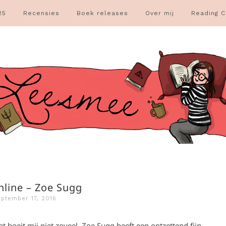
25
Recensies
Boek releases
Over mij
Reading C
nline – Zoe Sugg
eptember 17, 2016
t boeit mij niet zoveel. Zoe Sugg heeft een ontzettend fijn