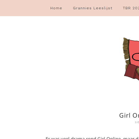
Home
Grannies Leeslijst
TBR 20
Girl O
s
Er was veel drama rond Girl Online, maar da