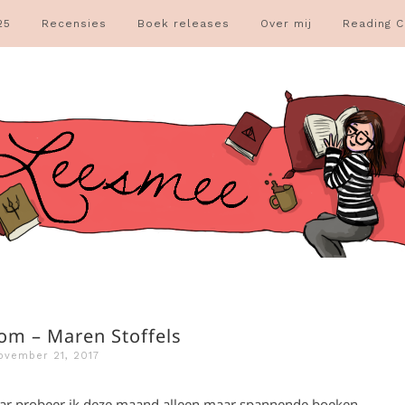
25
Recensies
Boek releases
Over mij
Reading C
om – Maren Stoffels
ovember 21, 2017
jaar probeer ik deze maand alleen maar spannende boeken