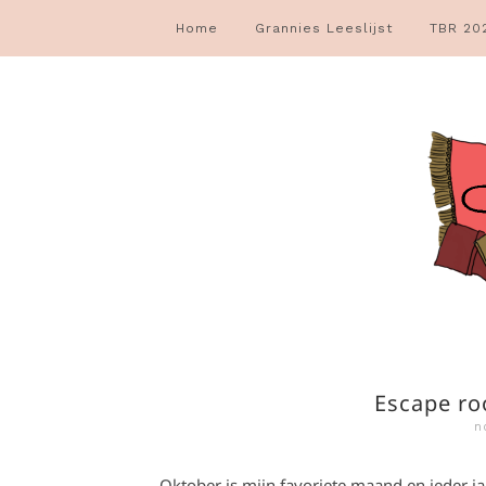
Home
Grannies Leeslijst
TBR 20
Escape ro
n
Oktober is mijn favoriete maand en ieder 