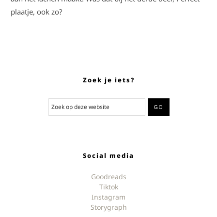
plaatje, ook zo?
Zoek je iets?
Social media
Goodreads
Tiktok
Instagram
Storygraph