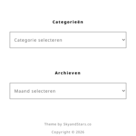
Categorieën
Categorieën
Archieven
Archieven
Theme by
SkyandStars.co
Copyright © 2026