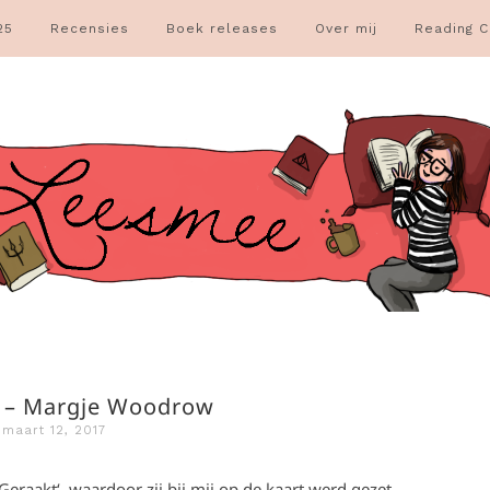
25
Recensies
Boek releases
Over mij
Reading C
 – Margje Woodrow
maart 12, 2017
raakt‘, waardoor zij bij mij op de kaart werd gezet.