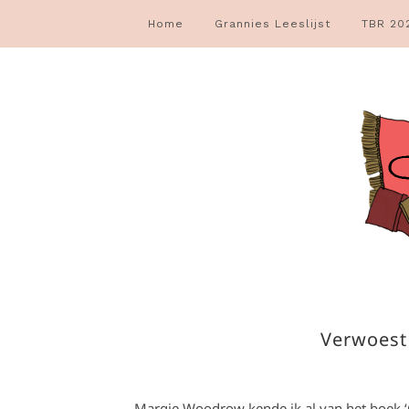
Home
Grannies Leeslijst
TBR 20
Verwoest
Margje Woodrow kende ik al van het boek ‘Ge