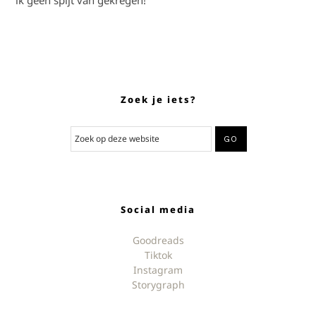
ik geen spijt van gekregen!
Zoek je iets?
Social media
Goodreads
Tiktok
Instagram
Storygraph