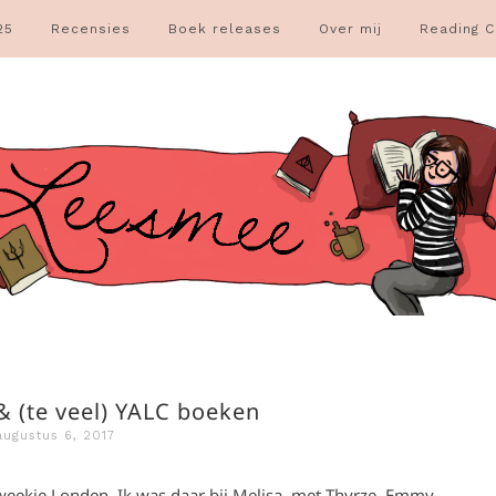
25
Recensies
Boek releases
Over mij
Reading C
& (te veel) YALC boeken
augustus 6, 2017
eekje Londen. Ik was daar bij Melisa, met Thyrze, Emmy,