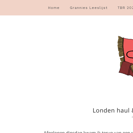
Home
Grannies Leeslijst
TBR 20
Londen haul 
Afgelopen dinsdag kwam ik terug van een w